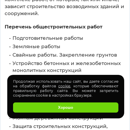
зависит строительство возводимых зданий и
сооружений.
Перечень общестроительных работ
Подготовительные работы
Земляные работы
Свайные работы. Закрепление грунтов
Устройство бетонных и железобетонных
монолитных конструкций
Монтаж сборных бетонных и
Продолжая использовать наш сайт, вы даете согласие
железобетонных конструкций
на обработку файлов
cookie
, которые обеспечивают
правильную работу сайта. Вы можете запретить
Работы по устройству каменных
сохранение cookie в настройках браузера.
конструкций
Хорошо
Монтаж металлических конструкций
Монтаж деревянных конструкций
Защита строительных конструкций,