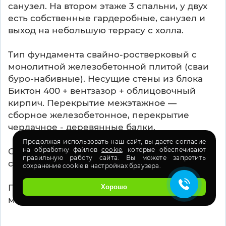
санузел. На втором этаже 3 спальни, у двух
есть собственные гардеробные, санузел и
выход на небольшую террасу с холла.
Тип фундамента свайно-ростверковый с
монолитной железобетонной плитой (сваи
буро-набивные). Несущие стены из блока
Биктон 400 + вентзазор + облицовочный
кирпич. Перекрытие межэтажное —
сборное железобетонное, перекрытие
чердачное - деревянные балки.
Продолжая использовать наш сайт, вы даете согласие
на обработку файлов
cookie
, которые обеспечивают
Стоимость строительства коробки дома
правильную работу сайта. Вы можете запретить
составила 4,5 млн руб.
сохранение cookie в настройках браузера.
Построим Вам такой же дом за 6-5-6
Хорошо
месяцев по самой выгодной цене!